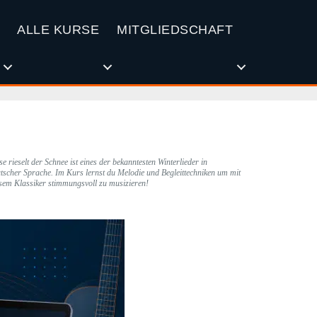
ALLE KURSE
MITGLIEDSCHAFT
se rieselt der Schnee ist eines der bekanntesten Winterlieder in
tscher Sprache. Im Kurs lernst du Melodie und Begleittechniken um mit
sem Klassiker stimmungsvoll zu musizieren!