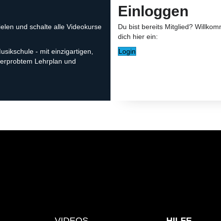
Einloggen
ielen und schalte alle Videokurse
Du bist bereits Mitglied? Willko
dich hier ein:
sikschule - mit einzigartigen,
Login
, erprobtem Lehrplan und
VIDEOS
HILFE