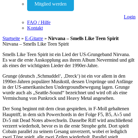
Mitglied werden
Login
FAQ / Hilfe
Kontakt
Startseite
»
E-Gitarre
»
Nirvana – Smells Like Teen Spirit
Nirvana – Smells Like Teen Spirit
Smells Like Teen Spirit ist ein Lied der US-Grungeband Nirvana.
Es war die erste Auskopplung aus ihrem Album Nevermind und gilt
als eines der wichtigsten Lieder der 1990er-Jahre.
Grunge (deutsch ‚Schmuddel‘, ‚Dreck‘) ist ein vor allem in den
1990er-Jahren populärer Musikstil, dessen Ursprünge und Anfänge
in der US-amerikanischen Undergroundbewegung lagen. Grunge
wurde auch als „Seattle-Sound“ bezeichnet und wird oft als eine
Vermischung von Punkrock und Heavy Metal angesehen.
Der Song beginnt mit dem clean gespielten, in F-Moll gehaltenen
Hauptriff, in dem sich Powerchords in der Folge F5, B5, A♭5 und
D♭5 mit Dead Notes abwechseln. Dasselbe Riff wird anschließend
verzerrt wiederholt, bevor es in die erste Strophe geht. Dort spielt
Cobain parallel zu seinem Gesang unverzerrt, wobei er lediglich
zwei Töne spielt, alle zwei Zeilen wiederholt. Parallel spielt